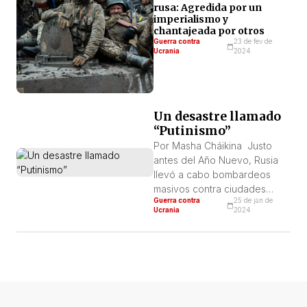
rusa: Agredida por un
imperialismo y
chantajeada por otros
Guerra contra
23 de fev de
Ucrania
2024
Un desastre llamado
“Putinismo”
Por Masha Cháikina Justo
antes del Año Nuevo, Rusia
llevó a cabo bombardeos
masivos contra ciudades
Guerra contra
25 de jan de
ucranianas, causando
Ucrania
2024
numerosas víctimas y
destrucción. Kiev, Jersón,
Dnieper, Odessa,
Zaporozhye, Krivoy Rog,
Jarkov…. Parecía que Rusia
estaba repitiendo su
estrategia del año pasado: