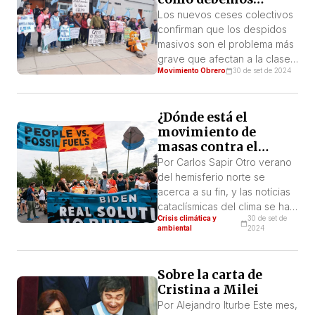
hacerles frente?
sitio Brasil Paralelo, están
Los nuevos ceses colectivos
llevando a cabo una
confirman que los despidos
verdadera campaña
masivos son el problema más
acusando al PSTU […]
grave que afectan a la clase
Movimiento Obrero
30 de set de 2024
trabajadora hoy en el Perú.
Ante ellos, las centrales solo
se ciñen a la rutina de los
¿Dónde está el
trámites legales y a emitir
movimiento de
pronunciamientos estériles,
masas contra el
cuando se necesita
cambio climático?
responder con la lucha unida
Por Carlos Sapir Otro verano
para frenar los despidos […]
del hemisferio norte se
acerca a su fin, y las notícias
cataclísmicas del clima se han
Crisis climática y
30 de set de
vuelto en rutina. Se trate de la
ambiental
2024
superación semanal de
récords de calor, o de
tormentas e inundaciones
Sobre la carta de
catastróficas o de la muerte
Cristina a Milei
irreversible de los arrecifes
Por Alejandro Iturbe Este mes,
de coral y otros ecosistemas,