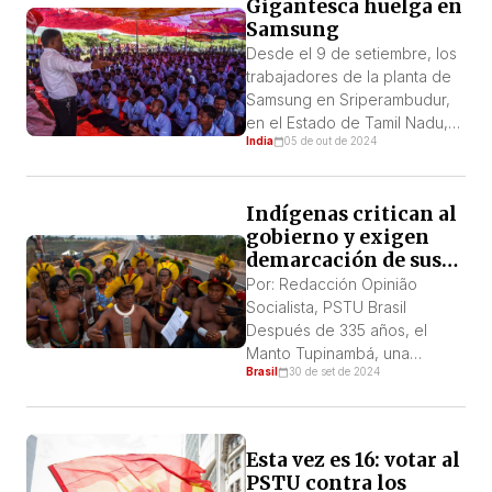
Gigantesca huelga en
democráticas que hoy se
Samsung
solidarizan con el pueblo
palestino en la Franja de
Desde el 9 de setiembre, los
Gaza, Cisjordania y Líbano,
trabajadores de la planta de
recién bombardeado por
Samsung en Sriperambudur,
Israel y en cuya frontera ya
en el Estado de Tamil Nadu,
India
05 de out de 2024
cobra la vida de más de 597
en el sur de la India, están en
muertos. Millones […]
huelga. Más de mil
trabajadores están en huelga
Indígenas critican al
exigiendo un aumento salarial,
gobierno y exigen
entre otras demandas, para
demarcación de sus
mejorar sus condiciones de
territorios
trabajo. La intensidad y la
Por: Redacción Opinião
militancia mostradas […]
Socialista, PSTU Brasil
Después de 335 años, el
Manto Tupinambá, una
Brasil
30 de set de 2024
reliquia de la cultura indígena
brasileña, llevada de aquí por
los colonizadores franceses y
conservada en Europa
Esta vez es 16: votar al
durante siglos, fue
PSTU contra los
oficialmente devuelta al Brasil.