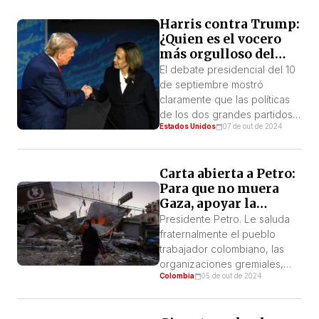
rapidez en la investigación,
Harris contra Trump:
descubrimiento de los
¿Quien es el vocero
motivos de la violación y el
más orgulloso del
asesinato, y castigo justo para
fracking?
los perpetradores. 2) Que se
El debate presidencial del 10
identifique a los implicados en
de septiembre mostró
la manipulación […]
claramente que las políticas
de los dos grandes partidos
Estados Unidos
07 de out de 2024
capitalistas tienen varios
puntos de connivencia
bipartidista, como el apoyo a
Carta abierta a Petro:
Israel (y, por extensión, a sus
Para que no muera
crímenes de guerra
Gaza, apoyar la
perpetrados con armamento
resistencia, detener a
estadounidense), el aumento
Presidente Petro. Le saluda
Netanyahu, derrotar a
de la fuerza militar de EEUU
fraternalmente el pueblo
Israel
en general y la competencia
trabajador colombiano, las
contra […]
organizaciones gremiales,
Colombia
05 de out de 2024
populares, étnicas, de
derechos humanos, activistas
y personalidades