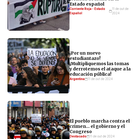
Estado español
Corriente Roja - Estado
11 de out de
Español
2024
¡Por un nuevo
estudiantazo!
¡Multipliquemos las tomas
y derrotemos el ataque a la
educación pública!
Argentina
11 de out de 2024
El pueblo marcha contra el
crimen… el gobierno y el
Congreso
Destacado
11 de out de 2024