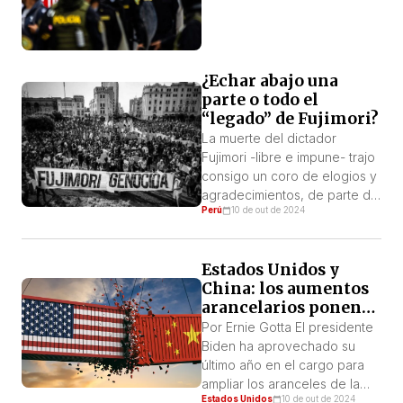
¿Echar abajo una
parte o todo el
“legado” de Fujimori?
La muerte del dictador
Fujimori -libre e impune- trajo
consigo un coro de elogios y
agradecimientos, de parte de
Perú
10 de out de 2024
la patronal, sus partidos y
representantes, con el
gobierno asesino de Boluarte
Estados Unidos y
a la cabeza, por los servicios
China: los aumentos
prestados a sus intereses. Por
arancelarios ponen
Víctor Montes Nada de esto
de relieve las
sorprende. Sin embargo, que
Por Ernie Gotta El presidente
tensiones
la izquierda se haya […]
Biden ha aprovechado su
interimperialistas
último año en el cargo para
ampliar los aranceles de la
Estados Unidos
10 de out de 2024
administración Trump a China.