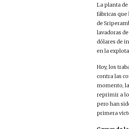
La planta de
fábricas que 
de Sriperamb
lavadoras de
dólares de i
en la explota
Hoy, los tra
contra las c
momento, la 
reprimir a l
pero han sid
primera vict