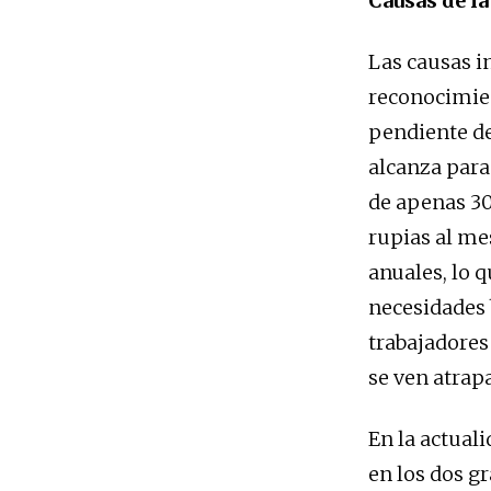
Causas de la
Las causas i
reconocimien
pendiente de
alcanza para 
de apenas 30
rupias al me
anuales, lo q
necesidades 
trabajadores
se ven atrap
En la actual
en los dos g