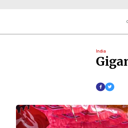
C
India
Giga