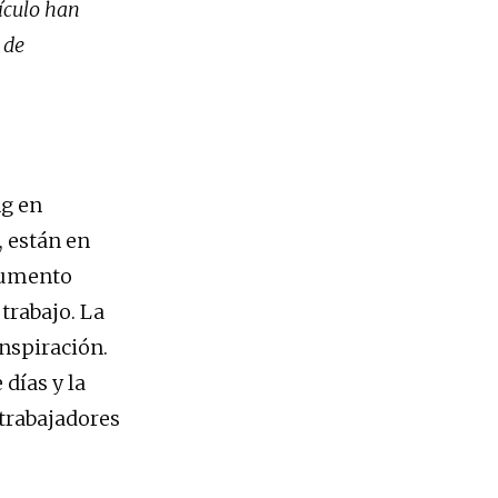
ículo han
 de
ng en
, están en
 aumento
trabajo. La
inspiración.
días y la
 trabajadores