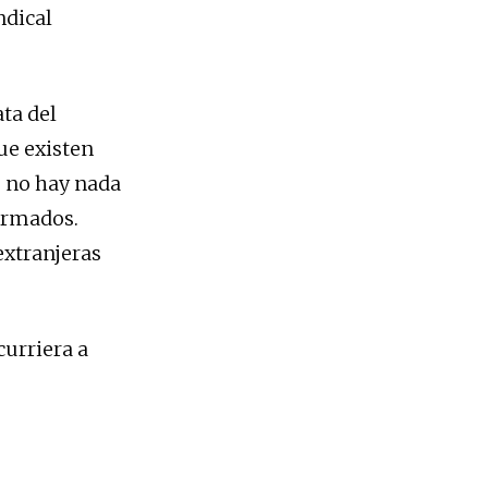
ndical
ta del
ue existen
, no hay nada
formados.
extranjeras
urriera a