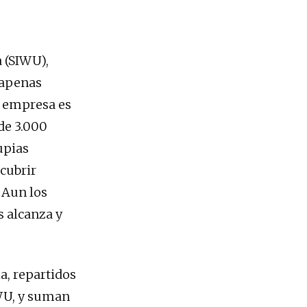
 (SIWU),
 apenas
la empresa es
de 3.000
upias
 cubrir
 Aun los
s alcanza y
a, repartidos
IWU, y suman