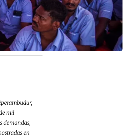
riperambudur,
de mil
ras demandas,
 mostradas en