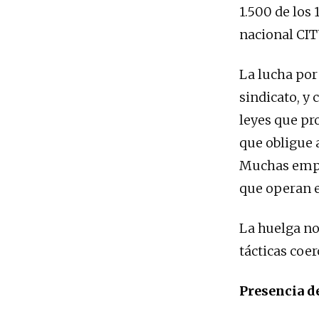
1.500 de los 
nacional CITU
La lucha por
sindicato, y
leyes que pr
que obligue 
Muchas empre
que operan e
La huelga no
tácticas coer
Presencia d