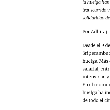
la huelga han 
transcurrido v
solidaridad de
Por Adhiraj
Desde el 9 d
Sriperambudu
huelga. Más 
salarial, en
intensidad y
En el moment
huelga ha in
de todo el ci