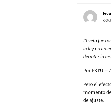
leo
octu
El veto fue co
la ley no amen
derrotar la re
Por PSTU – 
Pero el efect
momento de s
de ajuste.