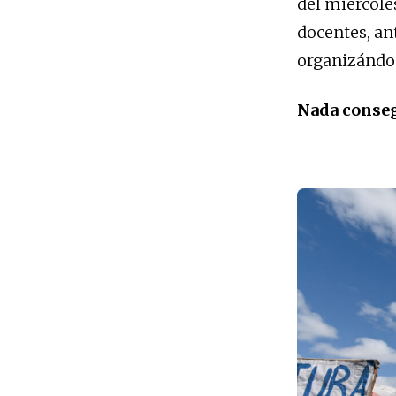
del miércole
docentes, ant
organizándos
Nada conse