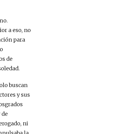
mo.
or a eso, no
ación para
do
os de
soledad.
solo buscan
ctores y sus
posgrados
y de
rogado, ni
mpulsaba la