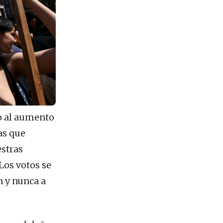
to al aumento
as que
stras
Los votos se
n y nunca a