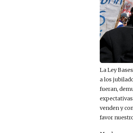
La Ley Bases
a los jubila
fueran, dem
expectativas
venden y com
favor nuestro