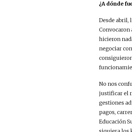
¿A dónde fue
Desde abril,
Convocaron a 
hicieron nad
negociar con
consiguieron
funcionamien
No nos confu
justificar el
gestiones ad
pagos, carre
Educación S
siquiera los