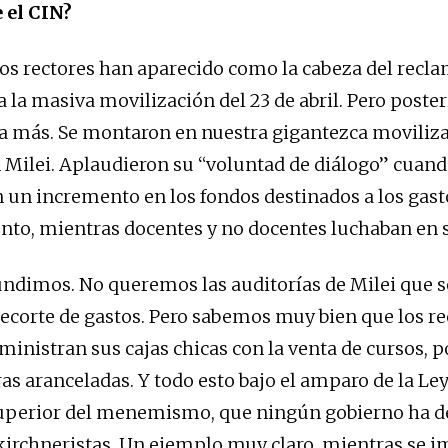
 el CIN?
 los rectores han aparecido como la cabeza del recla
la masiva movilización del 23 de abril. Pero posteri
a más. Se montaron en nuestra gigantezca moviliz
 Milei. Aplaudieron su “voluntad de diálogo” cuan
 un incremento en los fondos destinados a los gast
to, mientras docentes y no docentes luchaban en 
ndimos. No queremos las auditorías de Milei que 
 recorte de gastos. Pero sabemos muy bien que los re
ministran sus cajas chicas con la venta de cursos, 
ras aranceladas. Y todo esto bajo el amparo de la Le
uperior del menemismo, que ningún gobierno ha de
 kirchneristas. Un ejemplo muy claro, mientras se i