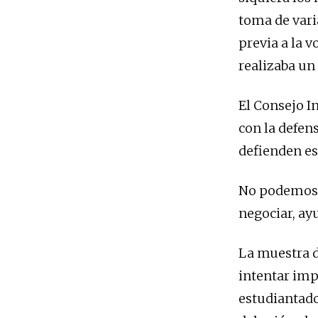
toma de varia
previa a la v
realizaba un
El Consejo In
con la defen
defienden es
No podemos c
negociar, ay
La muestra d
intentar imp
estudiantado