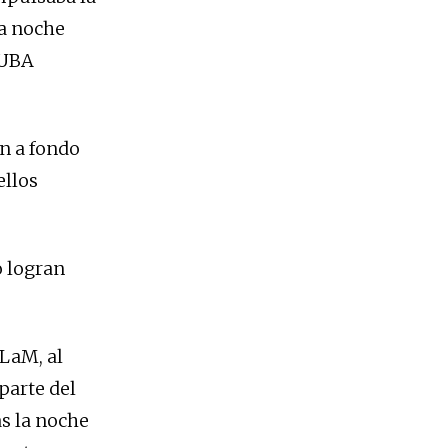
la noche
 UBA
án a fondo
ellos
o logran
NLaM, al
parte del
as la noche