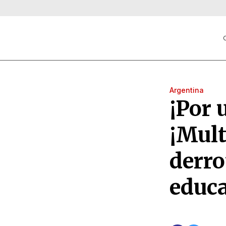
C
Argentina
¡Por 
¡Mult
derro
educa