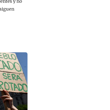
centes y no
 siguen