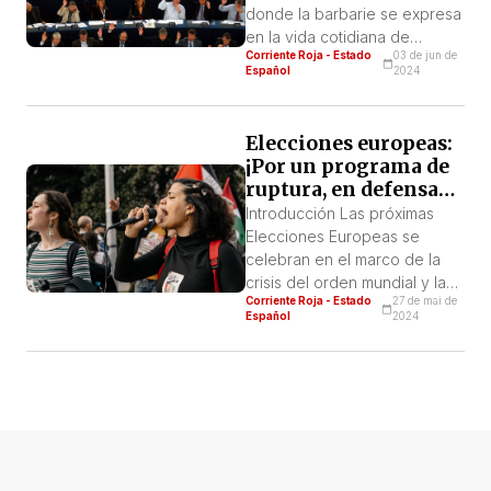
el crecimiento de la
donde la barbarie se expresa
extrema derecha
en la vida cotidiana de
Corriente Roja - Estado
03 de jun de
múltiples formas, sean
Español
2024
guerras, desastre climático o
avance de la desigualdad
social. Por su parte, la
Elecciones europeas:
naturaleza de la “democracia
¡Por un programa de
europea” ya quedó en
ruptura, en defensa
evidencia cuando estalló la
de las trabajadoras!
Introducción Las próximas
crisis económica del 2008 y
Elecciones Europeas se
nos impuso unos […]
celebran en el marco de la
crisis del orden mundial y la
Corriente Roja - Estado
27 de mai de
profundización de la crisis
Español
2024
capitalista, mientras prosigue
el avance de la ofensiva
imperialista rusa contra
Ucrania y asistimos al
genocidio israelí del que la
UE y sus gobiernos son
cómplices y en el que el 70 %
[…]