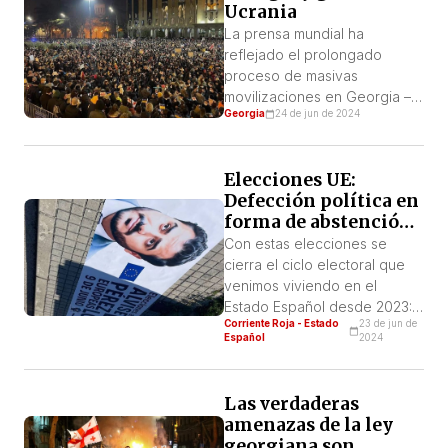
Ucrania
La prensa mundial ha
reflejado el prolongado
proceso de masivas
movilizaciones en Georgia –
Georgia
24 de jun de 2024
Sakartvelo[1] en georgiano–,
con centro fundamental en su
capital, Tiflis. Para lograr una
Elecciones UE:
correcta ubicación política
Defección política en
ante este conflicto
forma de abstención
proponemos enfocarlo desde
y auge electoral de la
el proceso de la lucha de
Con estas elecciones se
extrema derecha
clases que vive este
cierra el ciclo electoral que
pequeño país del Cáucaso
venimos viviendo en el
desde antes y especialmente
Estado Español desde 2023:
Corriente Roja - Estado
23 de jun de
después de […]
municipales, autonómicas,
Español
2024
generales, gallegas, vascas,
catalanas… Un proyecto
revolucionario como
Las verdaderas
Corriente Roja, que no aspira
amenazas de la ley
a gobernar desde las
georgiana son