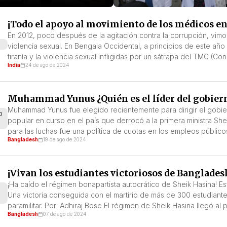
¡Todo el apoyo al movimiento de los médicos en 
En 2012, poco después de la agitación contra la corrupción, vimos
violencia sexual. En Bengala Occidental, a principios de este año
tiranía y la violencia sexual infligidas por un sátrapa del TMC (Co
India
24 de ago de 2024
Muhammad Yunus ¿Quién es el líder del gobier
Muhammad Yunus fue elegido recientemente para dirigir el gobie
popular en curso en el país que derrocó a la primera ministra She
para las luchas fue una política de cuotas en los empleos públicos
Bangladesh
19 de ago de 2024
¡Vivan los estudiantes victoriosos de Bangladesh
¡Ha caído el régimen bonapartista autocrático de Sheik Hasina! Est
Una victoria conseguida con el martirio de más de 300 estudiantes
paramilitar. Por: Adhiraj Bose El régimen de Sheik Hasina llegó al
Bangladesh
07 de ago de 2024