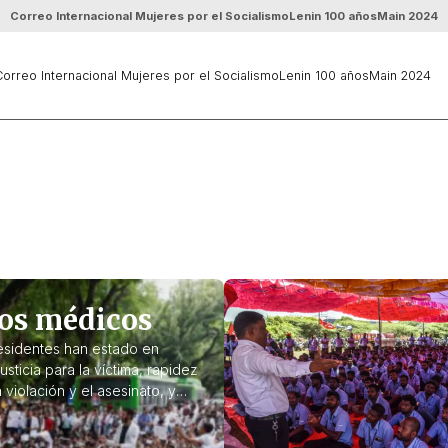
Correo Internacional Mujeres por el Socialismo
Lenin 100 años
Main 2024
orreo Internacional Mujeres por el Socialismo
Lenin 100 años
Main 2024
 los médicos
esidentes han estado en
sticia para la víctima, rapidez
 violación y el asesinato, y
que a los implicados en la