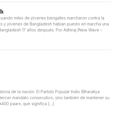
sh
uando miles de jóvenes bengalíes marcharon contra la
ntes y jóvenes de Bangladesh habían puesto en marcha una
 Bangladesh 17 años después. Por Adhiraj (New Wave –
oria de la nación. El Partido Popular Indio (Bharatiya
o tercer mandato consecutivo, sino también de mantener su
«400 paar», que significa […]