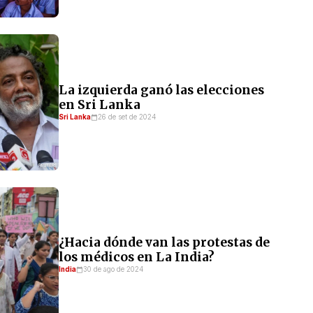
La izquierda ganó las elecciones
en Sri Lanka
Sri Lanka
26 de set de 2024
¿Hacia dónde van las protestas de
los médicos en La India?
India
30 de ago de 2024