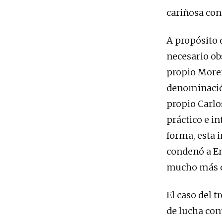
cariñosa con
A propósito 
necesario ob
propio More
denominació
propio Carlo
práctico e i
forma, esta i
condenó a En
mucho más q
El caso del 
de lucha cont