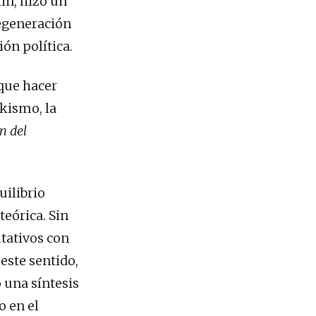
in, hizo un
degeneración
ión política.
que hacer
skismo, la
n del
ilibrio
teórica. Sin
tativos con
 este sentido,
una síntesis
 en el