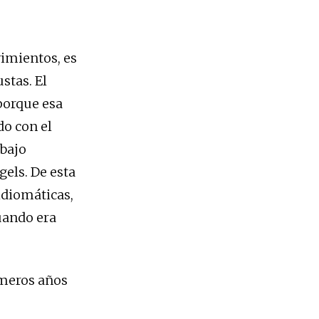
imientos, es
stas. El
porque esa
o con el
abajo
gels. De esta
 idiomáticas,
uando era
imeros años