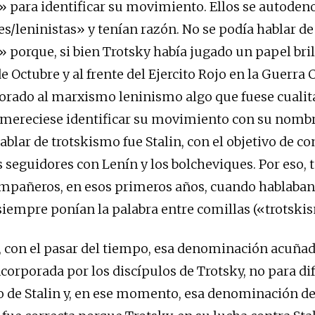
 para identificar su movimiento. Ellos se autode
s/leninistas» y tenían razón. No se podía hablar de
 porque, si bien Trotsky había jugado un papel bril
 Octubre y al frente del Ejercito Rojo en la Guerra C
orado al marxismo leninismo algo que fuese cualita
, mereciese identificar su movimiento con su nomb
blar de trotskismo fue Stalin, con el objetivo de c
s seguidores con Lenín y los bolcheviques. Por eso, 
mpañeros, en esos primeros años, cuando hablaban
siempre ponían la palabra entre comillas («trotski
 con el pasar del tiempo, esa denominación acuñad
ncorporada por los discípulos de Trotsky, no para di
o de Stalin y, en ese momento, esa denominación de