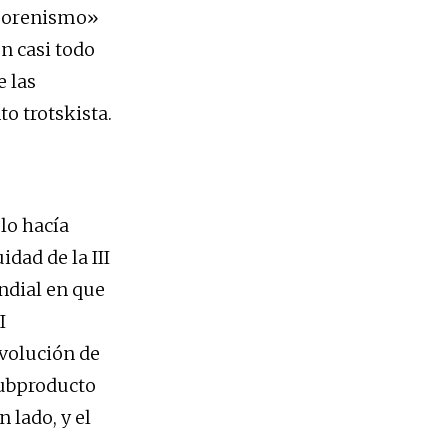
«morenismo»
n casi todo
e las
o trotskista.
d
lo hacía
dad de la III
ndial en que
I
evolución de
 subproducto
 lado, y el