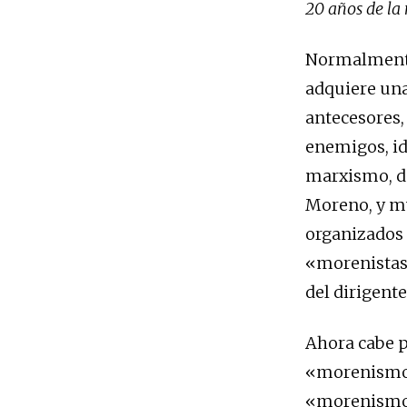
20 años de la
Normalmente,
adquiere una
antecesores, 
enemigos, id
marxismo, de
Moreno, y m
organizados 
«morenistas»
del dirigent
Ahora cabe p
«morenismo»?
«morenismo»