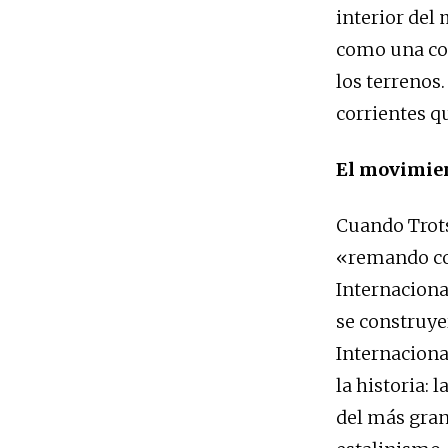
interior del
como una cor
los terrenos.
corrientes q
El movimien
Cuando Trots
«remando cont
Internaciona
se construye
Internaciona
la historia: 
del más gran