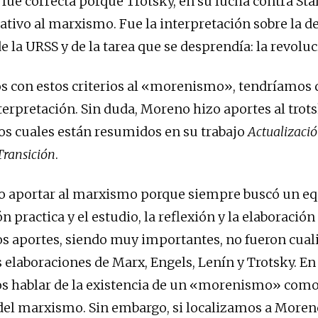
ue correcta porque Trotsky, en su lucha contra Stal
tativo al marxismo. Fue la interpretación sobre la 
e la URSS y de la tarea que se desprendía: la revoluc
s con estos criterios al «morenismo», tendríamos 
terpretación. Sin duda, Moreno hizo aportes al trot
os cuales están resumidos en su trabajo
Actualizació
Transición
.
 aportar al marxismo porque siempre buscó un equ
ón practica y el estudio, la reflexión y la elaboración 
s aportes, siendo muy importantes, no fueron cuali
s elaboraciones de Marx, Engels, Lenín y Trotsky. En
 hablar de la existencia de un «morenismo» como 
el marxismo. Sin embargo, si localizamos a Moreno