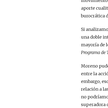
movimiento f
aporte cuali
burocrática d
Si analizamo
una doble in
mayoría de l
Programa de 
Moreno pudo
entre la acci
embargo, eso
relación a la
no podríamos
superadora d