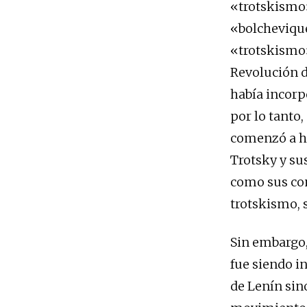
«trotskismo»
«bolchevique
«trotskismo»
Revolución de
había incorp
por lo tanto
comenzó a ha
Trotsky y su
como sus co
trotskismo, 
Sin embargo,
fue siendo i
de Lenín sin