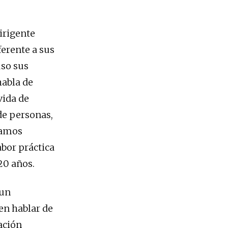
irigente
ferente a sus
uso sus
habla de
vida de
de personas,
namos
abor práctica
20 años.
 un
en hablar de
ación