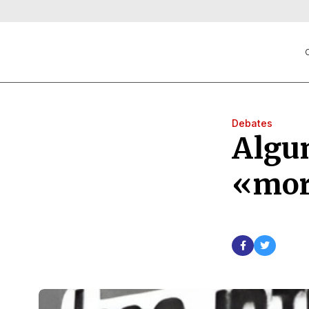
C
Debates
Algun
«mor