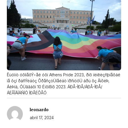
Êüóìïò óõììåôÝ÷åé óôï Athens Pride 2023, ðïõ ïëïêëçñþíåôáé
ìå ôçí ðáñÝëáóç ÕðåñçöÜíåéáò ìðñïóôÜ áðü ôç ÂïõëÞ,
ÁèÞíá, ÓÜââáôï 10 Éïõíßïõ 2023. ÁÐÅ-ÌÐÅ/ÁÐÅ-ÌÐÅ/
ÁËÅÎÁÍÄÑÏÓ ÌÐÅËÔÅÓ
leonardo
abril 17, 2024