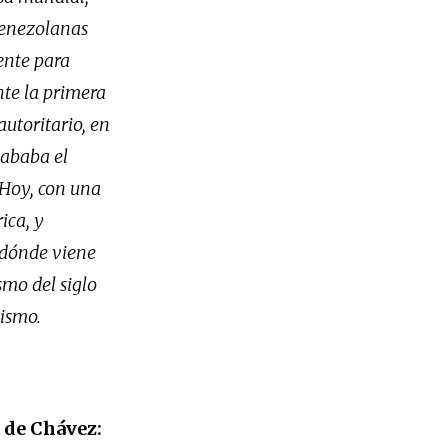
venezolanas
ente para
nte la primera
autoritario, en
cababa el
 Hoy, con una
ica, y
e dónde viene
mo del siglo
lismo.
 de Chávez: