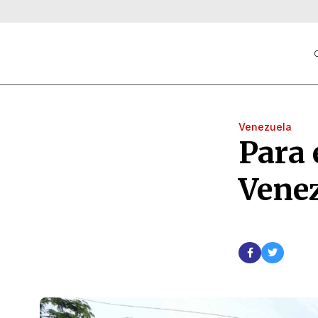
C
Venezuela
Para 
Vene