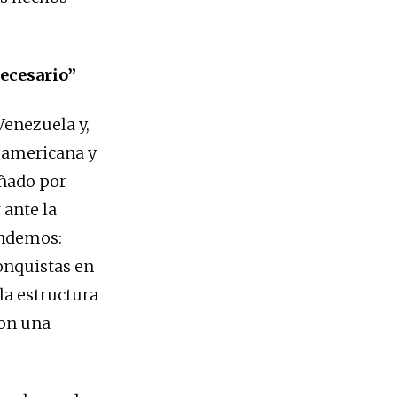
necesario”
Venezuela y,
noamericana y
añado por
ante la
endemos:
conquistas en
la estructura
ron una