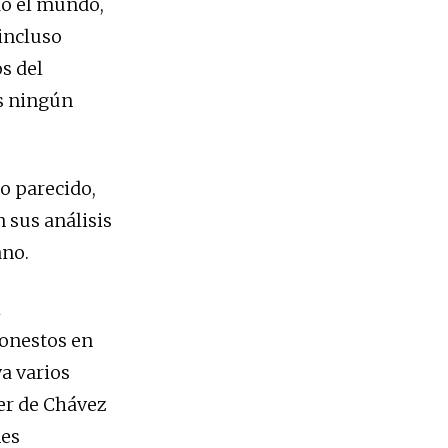
do el mundo,
 incluso
s del
s ningún
o parecido,
 sus análisis
ano.
l
honestos en
a varios
ter de Chávez
nes