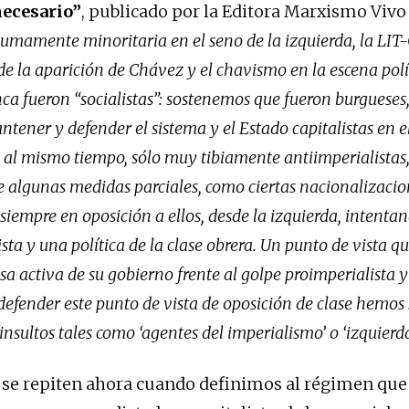
necesario”
, publicado por la Editora Marxismo Vivo
umamente minoritaria en el seno de la izquierda, la LIT-
de la aparición de Chávez y el chavismo en la escena polí
a fueron “socialistas”: sostenemos que fueron burgueses, e
ntener y defender el sistema y el Estado capitalistas en el
 al mismo tiempo, sólo muy tibiamente antiimperialistas,
de algunas medidas parciales, como ciertas nacionalizacion
iempre en oposición a ellos, desde la izquierda, intenta
sta y una política de la clase obrera. Un punto de vista qu
sa activa de su gobierno frente al golpe proimperialista y
defender este punto de vista de oposición de clase hemos
 insultos tales como ‘agentes del imperialismo’ o ‘izquierd
 se repiten ahora cuando definimos al régimen qu