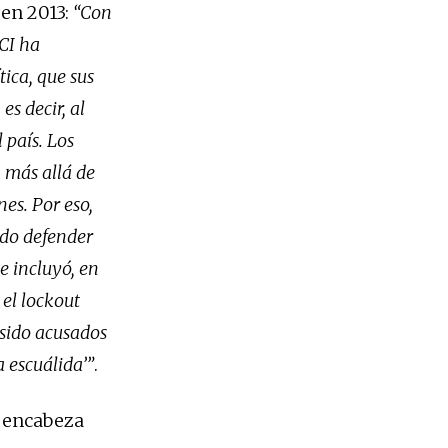
 en 2013:
“Con
CI ha
tica, que sus
s decir, al
 país. Los
 más allá de
es. Por eso,
ndo defender
e incluyó, en
 el lockout
 sido acusados
a escuálida’”
.
e encabeza