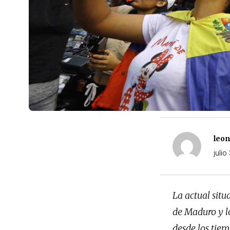
leo
julio
La actual situ
de Maduro y l
desde los tiem