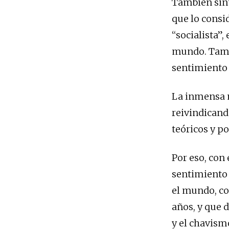
También sint
que lo consi
“socialista”,
mundo. Tamb
sentimiento 
La inmensa m
reivindicand
teóricos y po
Por eso, con
sentimiento 
el mundo, co
años, y que 
y el chavism