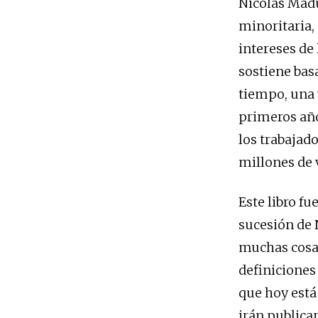
Nicolás Madu
minoritaria, 
intereses de
sostiene basa
tiempo, una 
primeros año
los trabajad
millones de 
Este libro f
sucesión de 
muchas cosas 
definiciones
que hoy está
irán publica