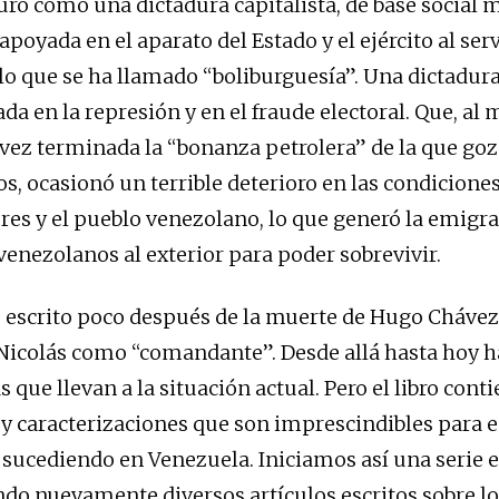
ro como una dictadura capitalista, de base social 
apoyada en el aparato del Estado y el ejército al serv
 lo que se ha llamado “boliburguesía”. Una dictadur
da en la represión y en el fraude electoral. Que, al
vez terminada la “bonanza petrolera” de la que goz
s, ocasionó un terrible deterioro en las condiciones
ores y el pueblo venezolano, lo que generó la emigr
venezolanos al exterior para poder sobrevivir.
ue escrito poco después de la muerte de Hugo Chávez 
Nicolás como “comandante”. Desde allá hasta hoy 
que llevan a la situación actual. Pero el libro conti
 y caracterizaciones que son imprescindibles para 
 sucediendo en Venezuela. Iniciamos así una serie e
ndo nuevamente diversos artículos escritos sobre l