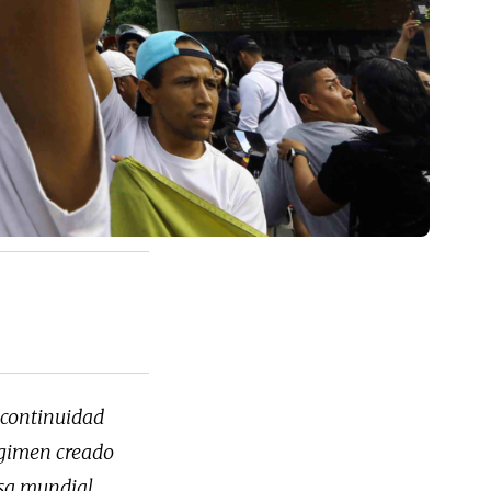
a continuidad
égimen creado
nsa mundial,