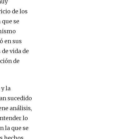
muy
icio de los
a que se
 mismo
ó en sus
 de vida de
ación de
y la
han sucedido
ene análisis,
entender lo
n la que se
os hechos