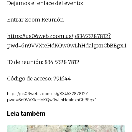
Dejamos el enlace del evento:
Entrar Zoom Reunión
https://us06web.zoom.us/j/83453287812?
pwd=6n9VVXteHdKQw0wLhHdalgxnCbBEgx.1
ID de reunión: 834 5328 7812
Código de acceso: 791644
https://us06web.zoom.us/j/83453287812?
pwd=6n9VVXteHdKQw0wLhHdalgxnCbBEgx.1
Leia também