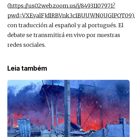
(
https://us02web.zoom.us/j/84931107971?
pwd=VXEyalFJdlRBVnk3c1BUUWN0UGlPQT09
),
con traducción al español y al portugués. El
debate se transmitirá en vivo por nuestras
redes sociales.
Leia também