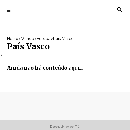
search
Home
>
Mundo
>
Europa
>
País Vasco
País Vasco
>
Ainda não há conteúdo aqui...
Desenvolvido por Tiê.