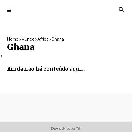
search
Home
>
Mundo
>
África
>
Ghana
Ghana
>
Ainda não há conteúdo aqui...
Desenvolvido por Tiê.