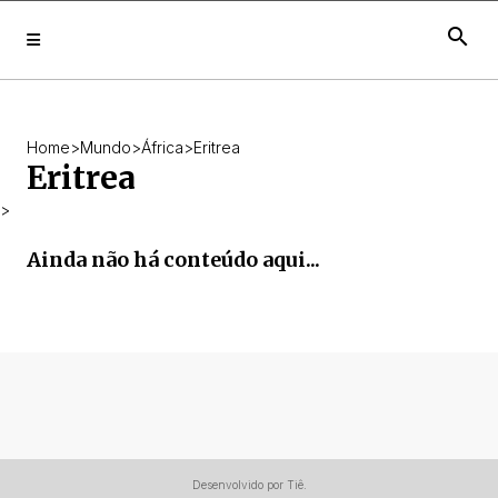
search
Home
>
Mundo
>
África
>
Eritrea
Eritrea
>
Ainda não há conteúdo aqui...
Desenvolvido por Tiê.