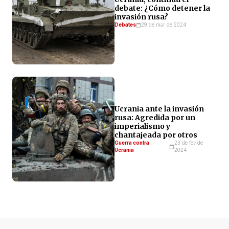
debate: ¿Cómo detener la
invasión rusa?
Debates
29 de mar de 2024
Ucrania ante la invasión
rusa: Agredida por un
imperialismo y
chantajeada por otros
Guerra contra
23 de fev de
Ucrania
2024