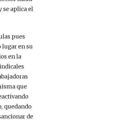
 se aplica el
ulas pues
 lugar en su
os en la
indicales
abajadoras
 misma que
reactivando
ro, quedando
 sancionar de