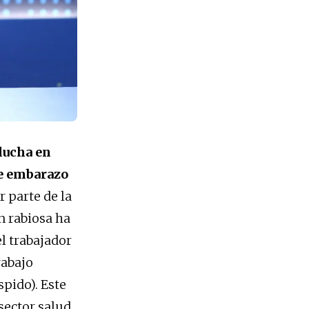
lucha en
de embarazo
 parte de la
n rabiosa ha
 trabajador
rabajo
spido). Este
sector salud