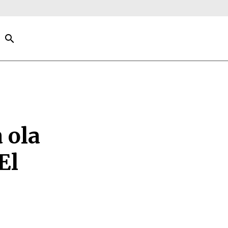
search
 ola
El