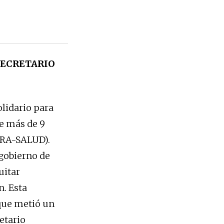
SECRETARIO
olidario para
e más de 9
-TRA-SALUD).
 gobierno de
uitar
n. Esta
 que metió un
etario