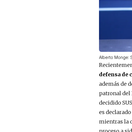
Alberto Monge: 
Recientement
defensa de 
además de de
patronal del
decidido SU
es declarado 
mientras la c
proceso a si