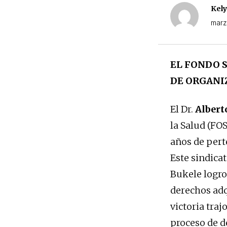
Kely
marz
EL FONDO S
DE ORGANIZ
El Dr.
Alber
la Salud (F
años de pert
Este sindica
Bukele logro
derechos adq
victoria tra
proceso de d