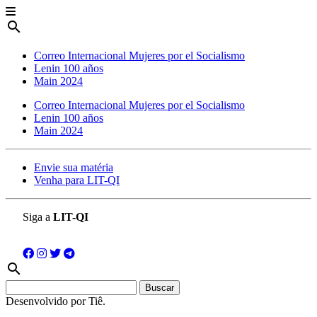
search
Correo Internacional Mujeres por el Socialismo
Lenin 100 años
Main 2024
Correo Internacional Mujeres por el Socialismo
Lenin 100 años
Main 2024
Envie sua matéria
Venha para LIT-QI
Siga a
LIT-QI
search
Buscar:
Desenvolvido por Tiê.