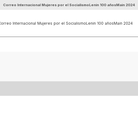
Correo Internacional Mujeres por el Socialismo
Lenin 100 años
Main 2024
orreo Internacional Mujeres por el Socialismo
Lenin 100 años
Main 2024