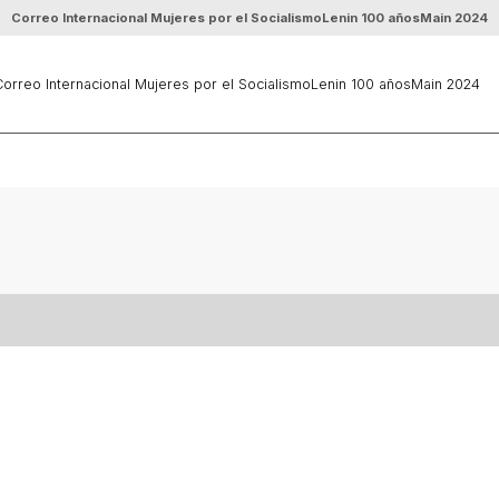
Correo Internacional Mujeres por el Socialismo
Lenin 100 años
Main 2024
orreo Internacional Mujeres por el Socialismo
Lenin 100 años
Main 2024