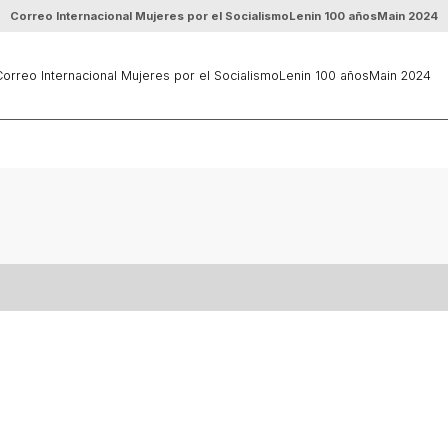
Correo Internacional Mujeres por el Socialismo
Lenin 100 años
Main 2024
orreo Internacional Mujeres por el Socialismo
Lenin 100 años
Main 2024