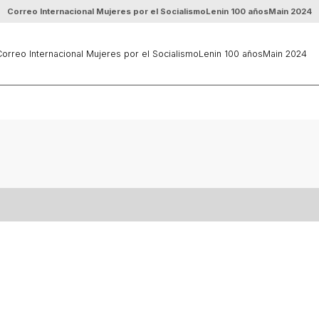
Correo Internacional Mujeres por el Socialismo
Lenin 100 años
Main 2024
orreo Internacional Mujeres por el Socialismo
Lenin 100 años
Main 2024