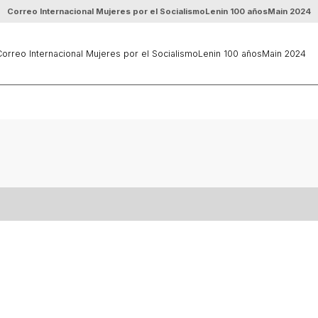
Correo Internacional Mujeres por el Socialismo
Lenin 100 años
Main 2024
orreo Internacional Mujeres por el Socialismo
Lenin 100 años
Main 2024