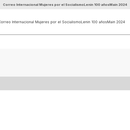
Correo Internacional Mujeres por el Socialismo
Lenin 100 años
Main 2024
orreo Internacional Mujeres por el Socialismo
Lenin 100 años
Main 2024