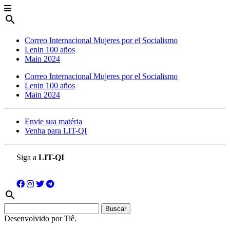
search
Correo Internacional Mujeres por el Socialismo
Lenin 100 años
Main 2024
Correo Internacional Mujeres por el Socialismo
Lenin 100 años
Main 2024
Envie sua matéria
Venha para LIT-QI
Siga a
LIT-QI
search
Buscar:
Desenvolvido por Tiê.