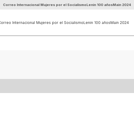
Correo Internacional Mujeres por el Socialismo
Lenin 100 años
Main 2024
orreo Internacional Mujeres por el Socialismo
Lenin 100 años
Main 2024