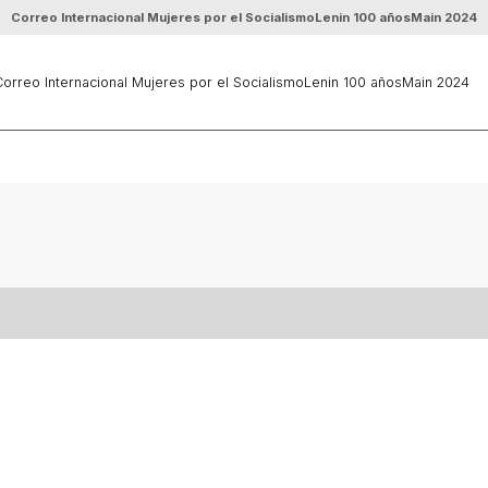
Correo Internacional Mujeres por el Socialismo
Lenin 100 años
Main 2024
orreo Internacional Mujeres por el Socialismo
Lenin 100 años
Main 2024