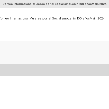
Correo Internacional Mujeres por el Socialismo
Lenin 100 años
Main 2024
orreo Internacional Mujeres por el Socialismo
Lenin 100 años
Main 2024