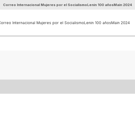
Correo Internacional Mujeres por el Socialismo
Lenin 100 años
Main 2024
orreo Internacional Mujeres por el Socialismo
Lenin 100 años
Main 2024