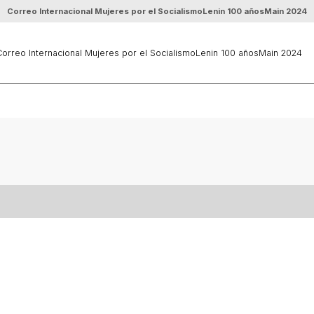
Correo Internacional Mujeres por el Socialismo
Lenin 100 años
Main 2024
orreo Internacional Mujeres por el Socialismo
Lenin 100 años
Main 2024