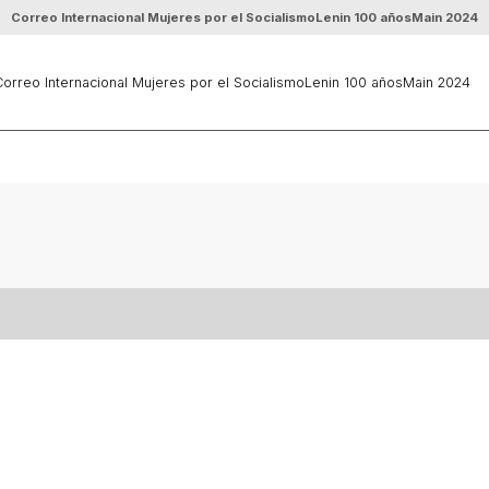
Correo Internacional Mujeres por el Socialismo
Lenin 100 años
Main 2024
orreo Internacional Mujeres por el Socialismo
Lenin 100 años
Main 2024