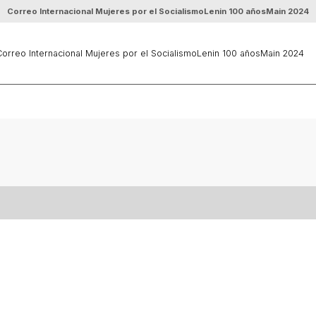
Correo Internacional Mujeres por el Socialismo
Lenin 100 años
Main 2024
orreo Internacional Mujeres por el Socialismo
Lenin 100 años
Main 2024