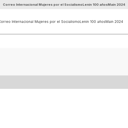
Correo Internacional Mujeres por el Socialismo
Lenin 100 años
Main 2024
orreo Internacional Mujeres por el Socialismo
Lenin 100 años
Main 2024