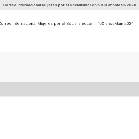
Correo Internacional Mujeres por el Socialismo
Lenin 100 años
Main 2024
orreo Internacional Mujeres por el Socialismo
Lenin 100 años
Main 2024