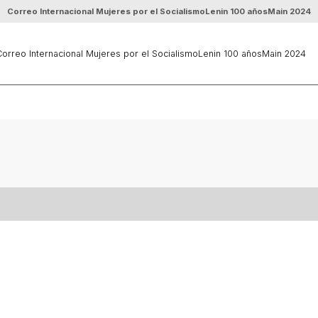
Correo Internacional Mujeres por el Socialismo
Lenin 100 años
Main 2024
orreo Internacional Mujeres por el Socialismo
Lenin 100 años
Main 2024