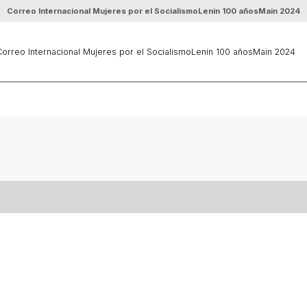
Correo Internacional Mujeres por el Socialismo
Lenin 100 años
Main 2024
orreo Internacional Mujeres por el Socialismo
Lenin 100 años
Main 2024