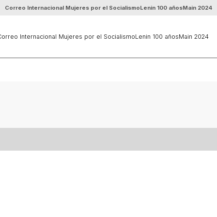
Correo Internacional Mujeres por el Socialismo
Lenin 100 años
Main 2024
orreo Internacional Mujeres por el Socialismo
Lenin 100 años
Main 2024