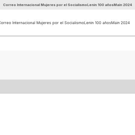
Correo Internacional Mujeres por el Socialismo
Lenin 100 años
Main 2024
orreo Internacional Mujeres por el Socialismo
Lenin 100 años
Main 2024