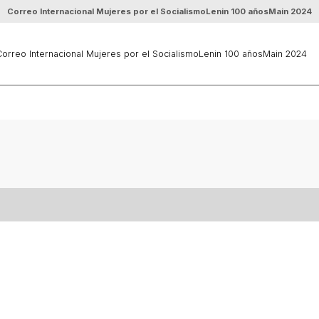
Correo Internacional Mujeres por el Socialismo
Lenin 100 años
Main 2024
orreo Internacional Mujeres por el Socialismo
Lenin 100 años
Main 2024