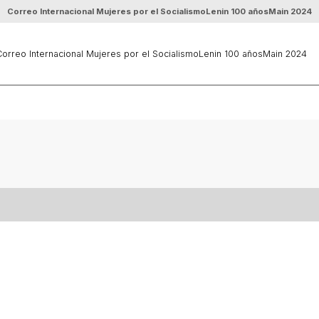
Correo Internacional Mujeres por el Socialismo
Lenin 100 años
Main 2024
orreo Internacional Mujeres por el Socialismo
Lenin 100 años
Main 2024