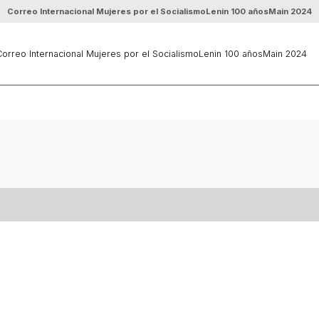
Correo Internacional Mujeres por el Socialismo
Lenin 100 años
Main 2024
orreo Internacional Mujeres por el Socialismo
Lenin 100 años
Main 2024