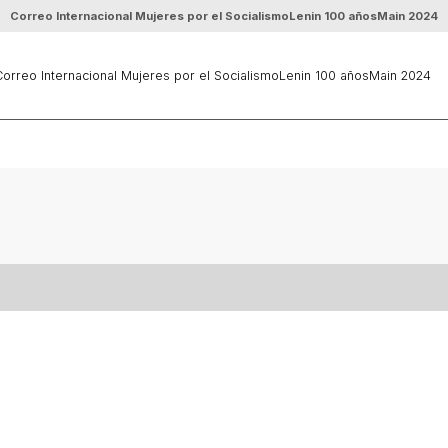
Correo Internacional Mujeres por el Socialismo
Lenin 100 años
Main 2024
orreo Internacional Mujeres por el Socialismo
Lenin 100 años
Main 2024