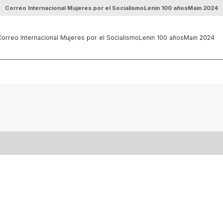
Correo Internacional Mujeres por el Socialismo
Lenin 100 años
Main 2024
orreo Internacional Mujeres por el Socialismo
Lenin 100 años
Main 2024