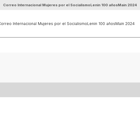
Correo Internacional Mujeres por el Socialismo
Lenin 100 años
Main 2024
orreo Internacional Mujeres por el Socialismo
Lenin 100 años
Main 2024