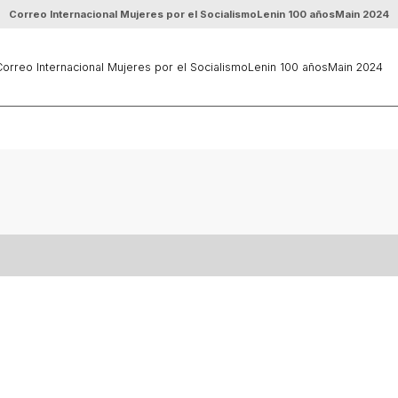
Correo Internacional Mujeres por el Socialismo
Lenin 100 años
Main 2024
orreo Internacional Mujeres por el Socialismo
Lenin 100 años
Main 2024