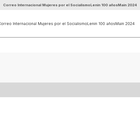
Correo Internacional Mujeres por el Socialismo
Lenin 100 años
Main 2024
orreo Internacional Mujeres por el Socialismo
Lenin 100 años
Main 2024