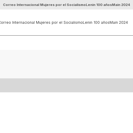
Correo Internacional Mujeres por el Socialismo
Lenin 100 años
Main 2024
orreo Internacional Mujeres por el Socialismo
Lenin 100 años
Main 2024