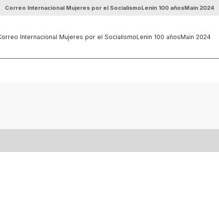
Correo Internacional Mujeres por el Socialismo
Lenin 100 años
Main 2024
orreo Internacional Mujeres por el Socialismo
Lenin 100 años
Main 2024