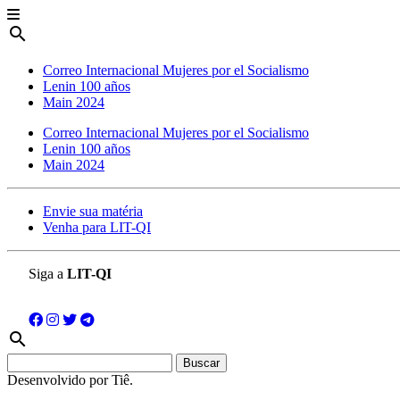
search
Correo Internacional Mujeres por el Socialismo
Lenin 100 años
Main 2024
Correo Internacional Mujeres por el Socialismo
Lenin 100 años
Main 2024
Envie sua matéria
Venha para LIT-QI
Siga a
LIT-QI
search
Buscar:
Desenvolvido por Tiê.