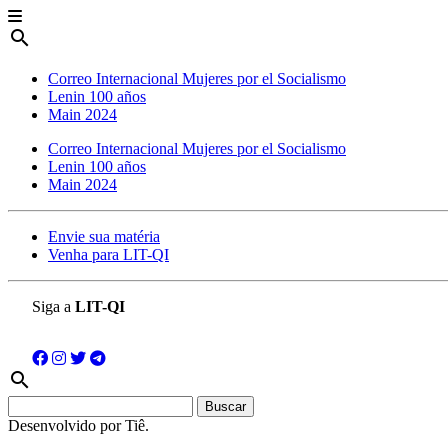
search
Correo Internacional Mujeres por el Socialismo
Lenin 100 años
Main 2024
Correo Internacional Mujeres por el Socialismo
Lenin 100 años
Main 2024
Envie sua matéria
Venha para LIT-QI
Siga a
LIT-QI
search
Buscar:
Desenvolvido por Tiê.