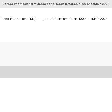
Correo Internacional Mujeres por el Socialismo
Lenin 100 años
Main 2024
orreo Internacional Mujeres por el Socialismo
Lenin 100 años
Main 2024